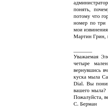
администрато
понять, поче
потому что го
номер по три 
мои извинения
Мартин Грин, 
_______
Уважаемая Эл
четыре мале
вернувшись вч
куска мыла Ca
Dial. Вы пони
вашего мыла? 
Пожалуйста, ве
С. Берман