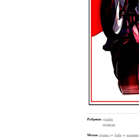
Рубрики:
дизайн
приколы
Метки:
прикол
байк
нашивка