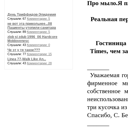
Про мыло.Я пл
День Триффидов-Эпидемия
Реальная пе
Слушали: 67
Комментарии: 5
не вот эта прикольнее...08
Пациенты утопили санитара
Слушали: 89
Комментарии: 5
zlob si zdub 1996_06 Hardcore
Moldovenesc
Гостиница 
Слушали: 43
Комментарии: 0
Times, чем з
Че эт у тя такое???
Слушали: 77
Комментарии: 15
Linea 77-Walk Like An...
Слушали: 43
Комментарии: 28
_______
Уважаемая го
фирменное м
собственное 
неиспользован
три кусочка и
Спасибо, С. Б
_______