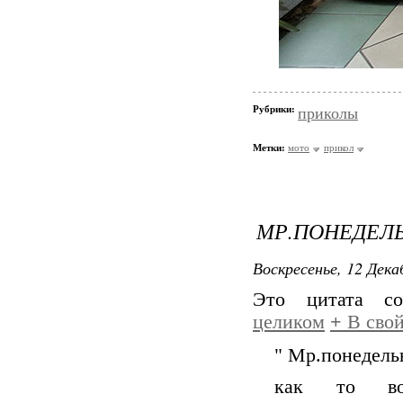
Рубрики:
приколы
Метки:
мото
прикол
МР.ПОНЕДЕЛ
Воскресенье, 12 Дека
Это цитата с
целиком
+
В свой
" Мр.понедель
как то вот