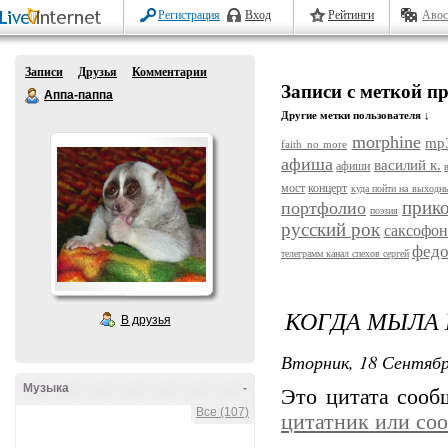
Регистрация
Вход
Рейтинги
Авос
Записи
Друзья
Комментарии
Записи с меткой п
Аппа-паппа
Другие метки пользователя ↓
morphine
mp
faith no more
афиша
василий к.
афиши
мост
концерт
куда пойти на выходн
прик
портфолио
поэзия
русский рок
саксофон
федо
телеграмм канал спехов сергей
КОГДА МЫЛА Н
В друзья
Вторник, 18 Сентябр
Музыка
-
Это цитата соо
Все (107)
цитатник или со