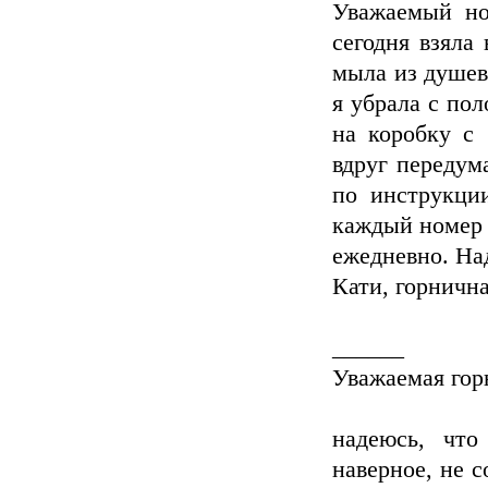
Уважаемый но
сегодня взяла
мыла из душев
я убрала с по
на коробку с
вдруг передума
по инструкци
каждый номер
ежедневно. Над
Кати, горнична
______
Уважаемая гор
надеюсь, чт
наверное, не 