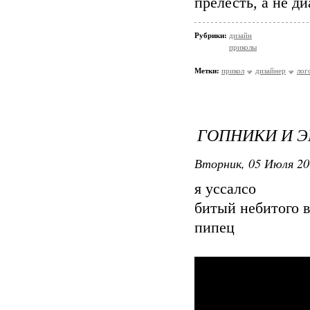
прелесть, а не ди
Рубрики:
дизайн
приколы
Метки:
прикол
дизайнер
лог
ГОПНИКИ И Э
Вторник, 05 Июля 20
я уссалсо
битый небитого ве
пипец