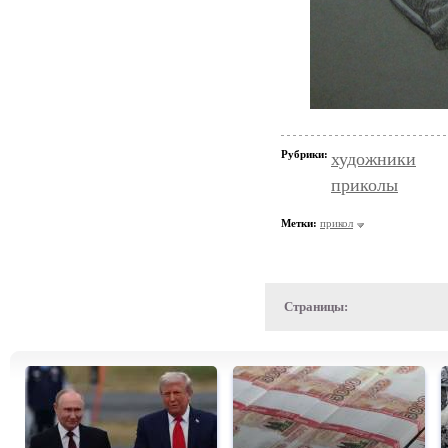
Рубрики:
художники
приколы
Метки:
прикол
Страницы: