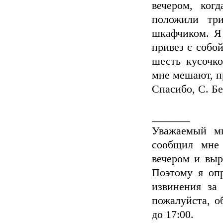
вечером, ког
положили тр
шкафчиком. Я 
привез с собой
шесть кусочк
мне мешают, п
Спасибо, С. Б
_______
Уважаемый ми
сообщил мне 
вечером и выр
Поэтому я оп
извинения за
пожалуйста, о
до 17:00.