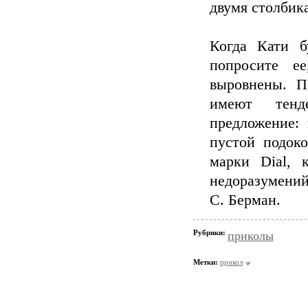
двумя столбик
Когда Кати б
попросите е
выровнены. П
имеют тенд
предложение:
пустой подок
марки Dial, 
недоразумений
С. Берман.
Рубрики:
приколы
Метки:
прикол