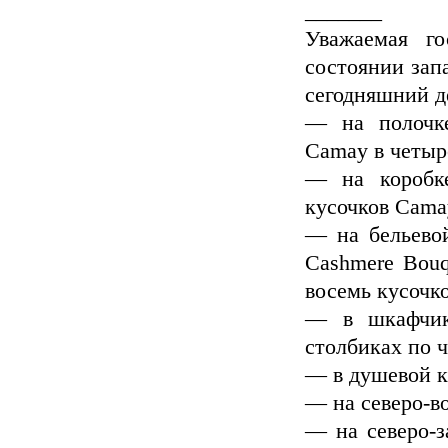
_______
Уважаемая г
состоянии зап
сегодняшний д
— на полочк
Camay в четыр
— на коробк
кусочков Camay
— на бельево
Cashmere Bouq
восемь кусочко
— в шкафчик
столбиках по ч
— в душевой к
— на северо-в
— на северо-